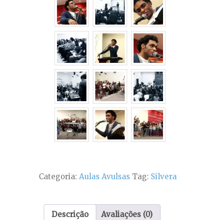
lugar
-
Silvera
quantidade
Categoria:
Aulas Avulsas
Tag:
Silvera
Descrição
Avaliações (0)