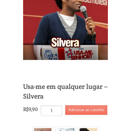
Usa-me em qualquer lugar –
Silvera
Usa-
R$
9,90
Adicionar ao carrinho
me
em
qualquer