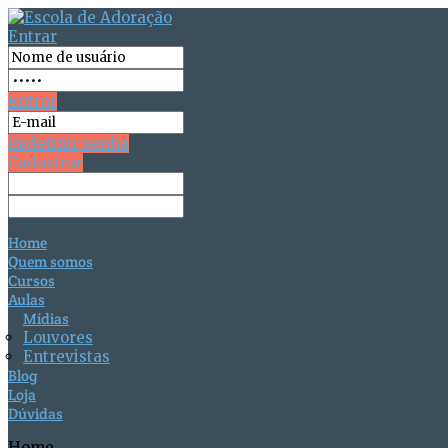
Entrar
Entrar
Redefinir senha
Cadastrar
Home
Quem somos
Cursos
Aulas
Mídias
Louvores
Entrevistas
Blog
Loja
Dúvidas
Home