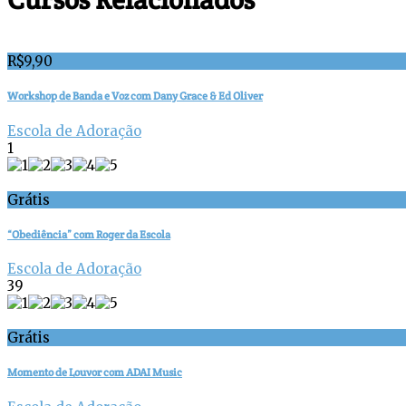
R$
9,90
Workshop de Banda e Voz com Dany Grace & Ed Oliver
Escola de Adoração
1
Grátis
“Obediência” com Roger da Escola
Escola de Adoração
39
Grátis
Momento de Louvor com ADAI Music