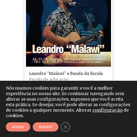
Leandro “Malawi” e Banda da Escola
Escola de Adoração
Nós usamos cookies para garantir a você a melhor
6
experiência no nosso site. Se continuar navegando sem
alterar as suas configurações, supomos que você aceita
esta prática. Se desejar, você pode alterar as configurações
de cookies a qualquer momento.
Alterar
configuração
de
cookies.
Desenvolvido por:
Close GDPR Cookie Banner
Mr. Click - Com & Mkt
Aceito!
Rejeito!