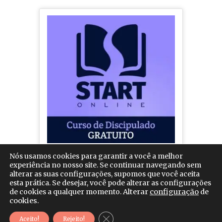
Auxilie a caminhada dos novos
Nós usamos cookies para garantir a você a melhor
seguidores de Jesus
experiência no nosso site. Se continuar navegando sem
alterar as suas configurações, supomos que você aceita
esta prática. Se desejar, você pode alterar as configurações
de cookies a qualquer momento.
Alterar
configuração
de
cookies.
Desenvolvido por:
Close GDPR Cookie Banner
Mr. Click - Com & Mkt
Aceito!
Rejeito!