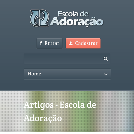
Entrar
Cadastrar
Home
Artigos - Escola de
Adoração